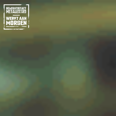
Logo:
Generatiepact
Metalektro